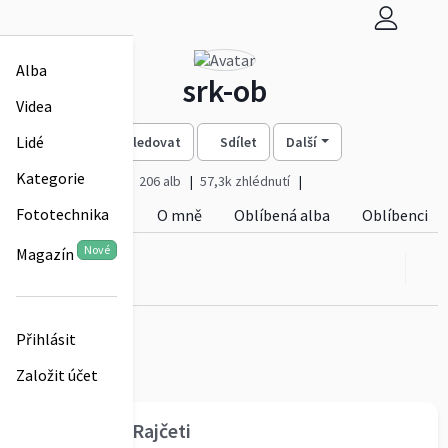
Alba
srk-ob
Videa
Lidé
Sledovat
Sdílet
Další
Kategorie
206 alb
57,3k zhlédnutí
Fototechnika
Alba
Videa
O mně
Oblíbená alba
Oblíbenci
Nové
Magazín
Přihlásit
Založit účet
Další lidé na Rajčeti